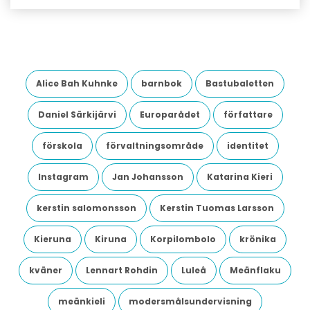
Alice Bah Kuhnke
barnbok
Bastubaletten
Daniel Särkijärvi
Europarådet
författare
förskola
förvaltningsområde
identitet
Instagram
Jan Johansson
Katarina Kieri
kerstin salomonsson
Kerstin Tuomas Larsson
Kieruna
Kiruna
Korpilombolo
krönika
kväner
Lennart Rohdin
Luleå
Meänflaku
meänkieli
modersmålsundervisning