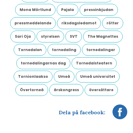
Mona Mörtlund
Pajala
pressinbjudan
pressmeddelande
riksdagsledamot
rötter
Sari Oja
styrelsen
SVT
The Magnettes
Tornedalen
tornedaling
tornedalingar
tornedalingarnas dag
Tornedalsteatern
Tornionlaakso
Umeå
Umeå universitet
Övertorneå
årskongress
översättare
Dela på facebook: