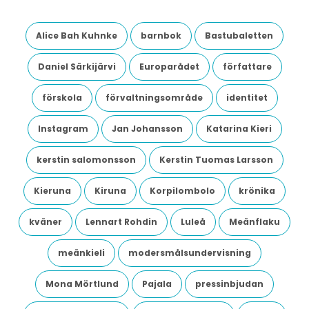
Alice Bah Kuhnke
barnbok
Bastubaletten
Daniel Särkijärvi
Europarådet
författare
förskola
förvaltningsområde
identitet
Instagram
Jan Johansson
Katarina Kieri
kerstin salomonsson
Kerstin Tuomas Larsson
Kieruna
Kiruna
Korpilombolo
krönika
kväner
Lennart Rohdin
Luleå
Meänflaku
meänkieli
modersmålsundervisning
Mona Mörtlund
Pajala
pressinbjudan