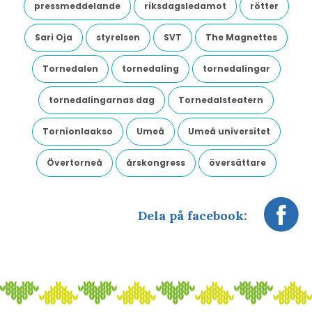
pressmeddelande
riksdagsledamot
rötter
Sari Oja
styrelsen
SVT
The Magnettes
Tornedalen
tornedaling
tornedalingar
tornedalingarnas dag
Tornedalsteatern
Tornionlaakso
Umeå
Umeå universitet
Övertorneå
årskongress
översättare
Dela på facebook: