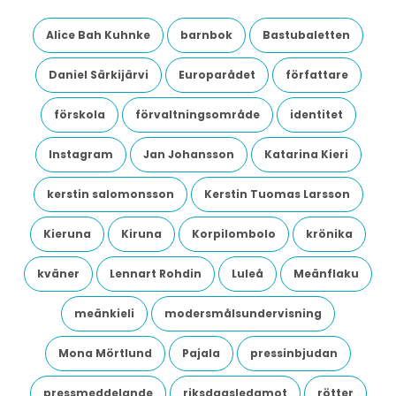
Alice Bah Kuhnke
barnbok
Bastubaletten
Daniel Särkijärvi
Europarådet
författare
förskola
förvaltningsområde
identitet
Instagram
Jan Johansson
Katarina Kieri
kerstin salomonsson
Kerstin Tuomas Larsson
Kieruna
Kiruna
Korpilombolo
krönika
kväner
Lennart Rohdin
Luleå
Meänflaku
meänkieli
modersmålsundervisning
Mona Mörtlund
Pajala
pressinbjudan
pressmeddelande
riksdagsledamot
rötter