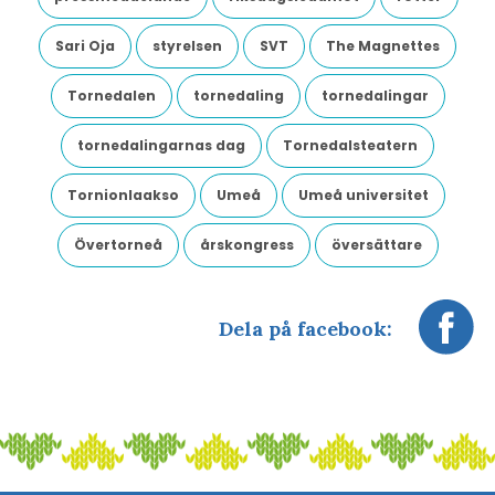
Sari Oja
styrelsen
SVT
The Magnettes
Tornedalen
tornedaling
tornedalingar
tornedalingarnas dag
Tornedalsteatern
Tornionlaakso
Umeå
Umeå universitet
Övertorneå
årskongress
översättare
Dela på facebook: