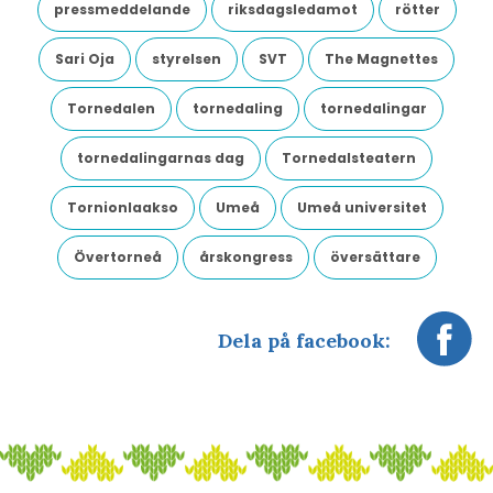
pressmeddelande
riksdagsledamot
rötter
Sari Oja
styrelsen
SVT
The Magnettes
Tornedalen
tornedaling
tornedalingar
tornedalingarnas dag
Tornedalsteatern
Tornionlaakso
Umeå
Umeå universitet
Övertorneå
årskongress
översättare
Dela på facebook: