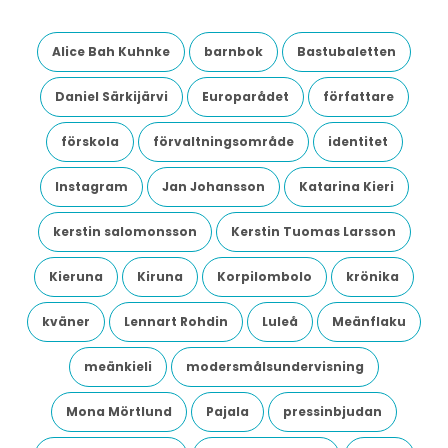
Alice Bah Kuhnke
barnbok
Bastubaletten
Daniel Särkijärvi
Europarådet
författare
förskola
förvaltningsområde
identitet
Instagram
Jan Johansson
Katarina Kieri
kerstin salomonsson
Kerstin Tuomas Larsson
Kieruna
Kiruna
Korpilombolo
krönika
kväner
Lennart Rohdin
Luleå
Meänflaku
meänkieli
modersmålsundervisning
Mona Mörtlund
Pajala
pressinbjudan