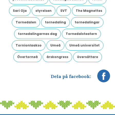
Sari Oja
styrelsen
SVT
The Magnettes
Tornedalen
tornedaling
tornedalingar
tornedalingarnas dag
Tornedalsteatern
Tornionlaakso
Umeå
Umeå universitet
Övertorneå
årskongress
översättare
Dela på facebook: