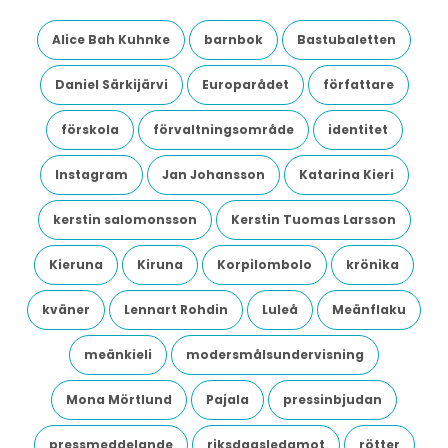
Alice Bah Kuhnke
barnbok
Bastubaletten
Daniel Särkijärvi
Europarådet
författare
förskola
förvaltningsområde
identitet
Instagram
Jan Johansson
Katarina Kieri
kerstin salomonsson
Kerstin Tuomas Larsson
Kieruna
Kiruna
Korpilombolo
krönika
kväner
Lennart Rohdin
Luleå
Meänflaku
meänkieli
modersmålsundervisning
Mona Mörtlund
Pajala
pressinbjudan
pressmeddelande
riksdagsledamot
rötter