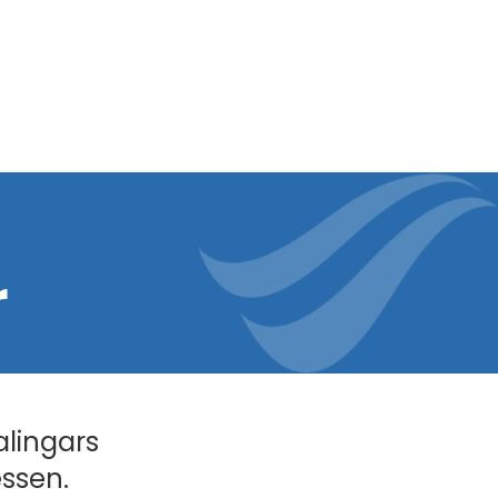
r
alingars
essen.