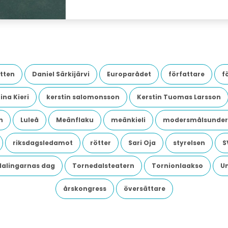
tten
Daniel Särkijärvi
Europarådet
författare
f
ina Kieri
kerstin salomonsson
Kerstin Tuomas Larsson
n
Luleå
Meänflaku
meänkieli
modersmålsunder
riksdagsledamot
rötter
Sari Oja
styrelsen
S
dalingarnas dag
Tornedalsteatern
Tornionlaakso
U
årskongress
översättare