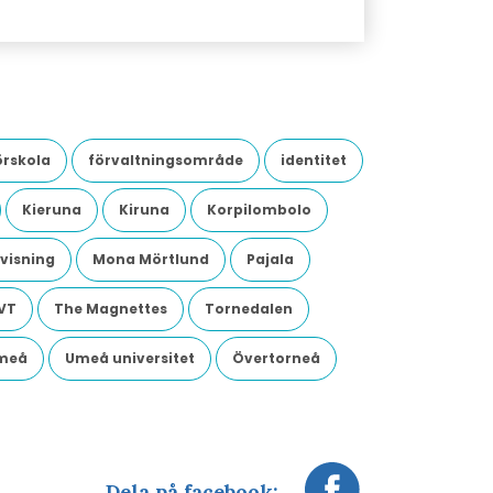
örskola
förvaltningsområde
identitet
Kieruna
Kiruna
Korpilombolo
visning
Mona Mörtlund
Pajala
VT
The Magnettes
Tornedalen
meå
Umeå universitet
Övertorneå
Dela på facebook: