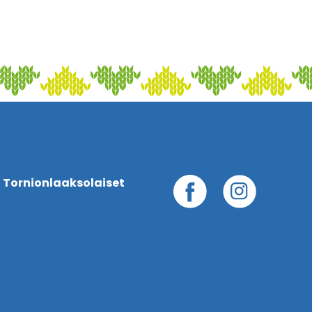
 Tornionlaaksolaiset