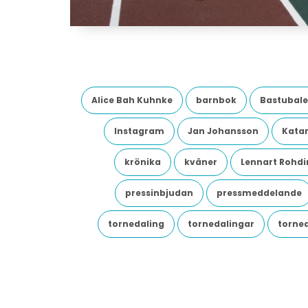
Alice Bah Kuhnke
barnbok
Bastubale
Instagram
Jan Johansson
Katar
krönika
kväner
Lennart Rohdi
pressinbjudan
pressmeddelande
tornedaling
tornedalingar
torne