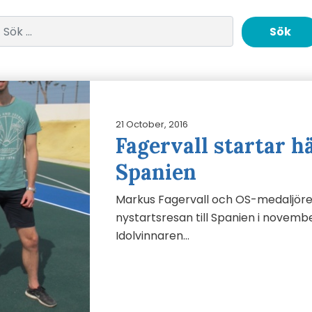
Sök efter:
21 October, 2016
Fagervall startar hä
Spanien
Markus Fagervall och OS-medaljören
nystartsresan till Spanien i novemb
Idolvinnaren…