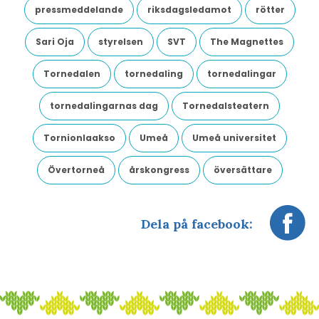
pressmeddelande
riksdagsledamot
rötter
Sari Oja
styrelsen
SVT
The Magnettes
Tornedalen
tornedaling
tornedalingar
tornedalingarnas dag
Tornedalsteatern
Tornionlaakso
Umeå
Umeå universitet
Övertorneå
årskongress
översättare
Dela på facebook: