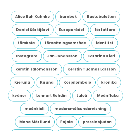
Alice Bah Kuhnke
barnbok
Bastubaletten
Daniel Särkijärvi
Europarådet
författare
förskola
förvaltningsområde
identitet
Instagram
Jan Johansson
Katarina Kieri
kerstin salomonsson
Kerstin Tuomas Larsson
Kieruna
Kiruna
Korpilombolo
krönika
kväner
Lennart Rohdin
Luleå
Meänflaku
meänkieli
modersmålsundervisning
Mona Mörtlund
Pajala
pressinbjudan