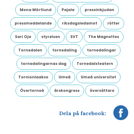
Mona Mörtlund
Pajala
pressinbjudan
pressmeddelande
riksdagsledamot
rötter
Sari Oja
styrelsen
SVT
The Magnettes
Tornedalen
tornedaling
tornedalingar
tornedalingarnas dag
Tornedalsteatern
Tornionlaakso
Umeå
Umeå universitet
Övertorneå
årskongress
översättare
Dela på facebook: