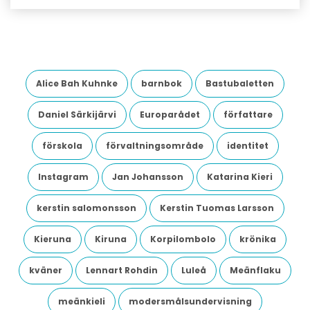
Alice Bah Kuhnke
barnbok
Bastubaletten
Daniel Särkijärvi
Europarådet
författare
förskola
förvaltningsområde
identitet
Instagram
Jan Johansson
Katarina Kieri
kerstin salomonsson
Kerstin Tuomas Larsson
Kieruna
Kiruna
Korpilombolo
krönika
kväner
Lennart Rohdin
Luleå
Meänflaku
meänkieli
modersmålsundervisning