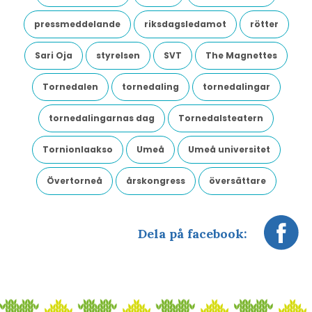
pressmeddelande
riksdagsledamot
rötter
Sari Oja
styrelsen
SVT
The Magnettes
Tornedalen
tornedaling
tornedalingar
tornedalingarnas dag
Tornedalsteatern
Tornionlaakso
Umeå
Umeå universitet
Övertorneå
årskongress
översättare
Dela på facebook: