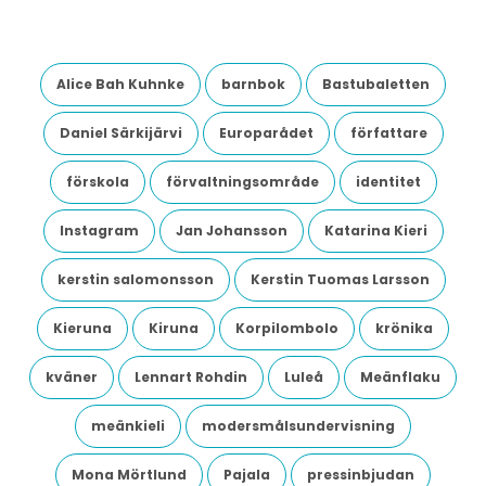
Alice Bah Kuhnke
barnbok
Bastubaletten
Daniel Särkijärvi
Europarådet
författare
förskola
förvaltningsområde
identitet
Instagram
Jan Johansson
Katarina Kieri
kerstin salomonsson
Kerstin Tuomas Larsson
Kieruna
Kiruna
Korpilombolo
krönika
kväner
Lennart Rohdin
Luleå
Meänflaku
meänkieli
modersmålsundervisning
Mona Mörtlund
Pajala
pressinbjudan