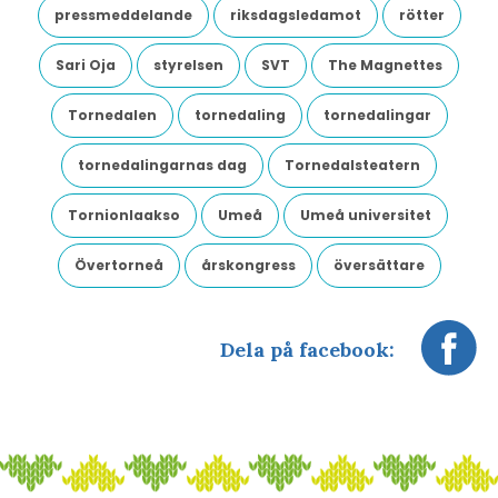
pressmeddelande
riksdagsledamot
rötter
Sari Oja
styrelsen
SVT
The Magnettes
Tornedalen
tornedaling
tornedalingar
tornedalingarnas dag
Tornedalsteatern
Tornionlaakso
Umeå
Umeå universitet
Övertorneå
årskongress
översättare
Dela på facebook: