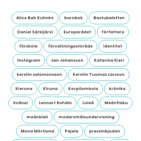
Alice Bah Kuhnke
barnbok
Bastubaletten
Daniel Särkijärvi
Europarådet
författare
förskola
förvaltningsområde
identitet
Instagram
Jan Johansson
Katarina Kieri
kerstin salomonsson
Kerstin Tuomas Larsson
Kieruna
Kiruna
Korpilombolo
krönika
kväner
Lennart Rohdin
Luleå
Meänflaku
meänkieli
modersmålsundervisning
Mona Mörtlund
Pajala
pressinbjudan