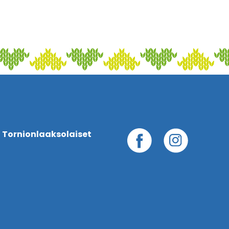
 Tornionlaaksolaiset