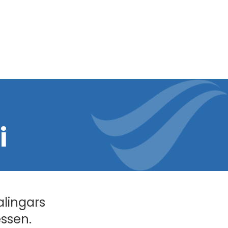
i
alingars
essen.