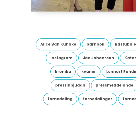
Alice Bah Kuhnke
barnbok
Bastubale
Instagram
Jan Johansson
Katar
krönika
kväner
Lennart Rohdi
pressinbjudan
pressmeddelande
tornedaling
tornedalingar
torne