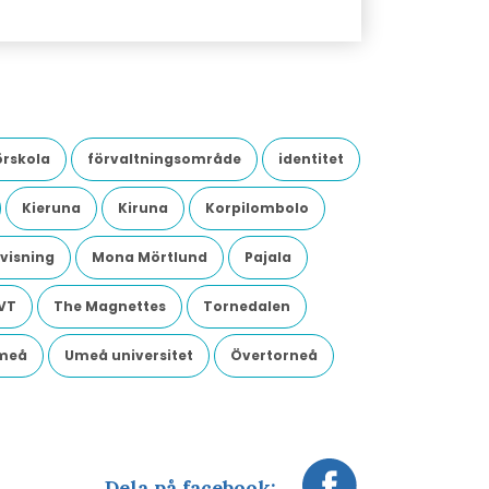
örskola
förvaltningsområde
identitet
Kieruna
Kiruna
Korpilombolo
visning
Mona Mörtlund
Pajala
VT
The Magnettes
Tornedalen
meå
Umeå universitet
Övertorneå
Dela på facebook: