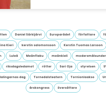
tten
Daniel Särkijärvi
Europarådet
författare
f
ina Kieri
kerstin salomonsson
Kerstin Tuomas Larsson
n
Luleå
Meänflaku
meänkieli
modersmålsunder
riksdagsledamot
rötter
Sari Oja
styrelsen
S
dalingarnas dag
Tornedalsteatern
Tornionlaakso
U
årskongress
översättare