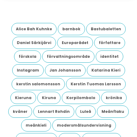
Alice Bah Kuhnke
barnbok
Bastubaletten
Daniel Särkijärvi
Europarådet
författare
förskola
förvaltningsområde
identitet
Instagram
Jan Johansson
Katarina Kieri
kerstin salomonsson
Kerstin Tuomas Larsson
Kieruna
Kiruna
Korpilombolo
krönika
kväner
Lennart Rohdin
Luleå
Meänflaku
meänkieli
modersmålsundervisning