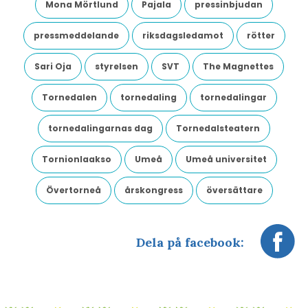
Mona Mörtlund
Pajala
pressinbjudan
pressmeddelande
riksdagsledamot
rötter
Sari Oja
styrelsen
SVT
The Magnettes
Tornedalen
tornedaling
tornedalingar
tornedalingarnas dag
Tornedalsteatern
Tornionlaakso
Umeå
Umeå universitet
Övertorneå
årskongress
översättare
Dela på facebook: