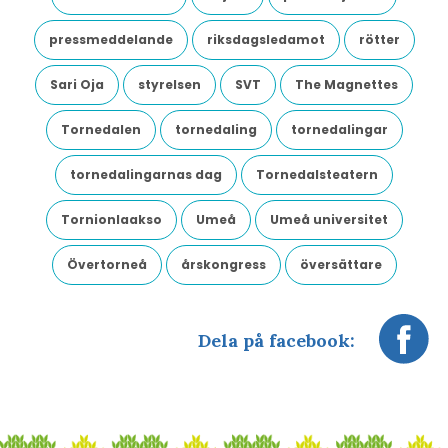
pressmeddelande
riksdagsledamot
rötter
Sari Oja
styrelsen
SVT
The Magnettes
Tornedalen
tornedaling
tornedalingar
tornedalingarnas dag
Tornedalsteatern
Tornionlaakso
Umeå
Umeå universitet
Övertorneå
årskongress
översättare
Dela på facebook: