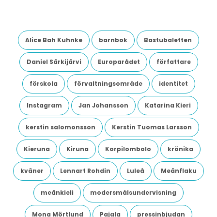
Alice Bah Kuhnke
barnbok
Bastubaletten
Daniel Särkijärvi
Europarådet
författare
förskola
förvaltningsområde
identitet
Instagram
Jan Johansson
Katarina Kieri
kerstin salomonsson
Kerstin Tuomas Larsson
Kieruna
Kiruna
Korpilombolo
krönika
kväner
Lennart Rohdin
Luleå
Meänflaku
meänkieli
modersmålsundervisning
Mona Mörtlund
Pajala
pressinbjudan