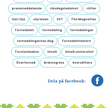
pressmeddelande
riksdagsledamot
rötter
Sari Oja
styrelsen
SVT
The Magnettes
Tornedalen
tornedaling
tornedalingar
tornedalingarnas dag
Tornedalsteatern
Tornionlaakso
Umeå
Umeå universitet
Övertorneå
årskongress
översättare
Dela på facebook: