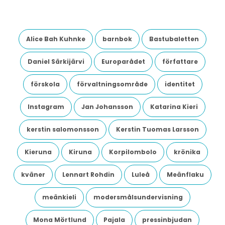
Alice Bah Kuhnke
barnbok
Bastubaletten
Daniel Särkijärvi
Europarådet
författare
förskola
förvaltningsområde
identitet
Instagram
Jan Johansson
Katarina Kieri
kerstin salomonsson
Kerstin Tuomas Larsson
Kieruna
Kiruna
Korpilombolo
krönika
kväner
Lennart Rohdin
Luleå
Meänflaku
meänkieli
modersmålsundervisning
Mona Mörtlund
Pajala
pressinbjudan