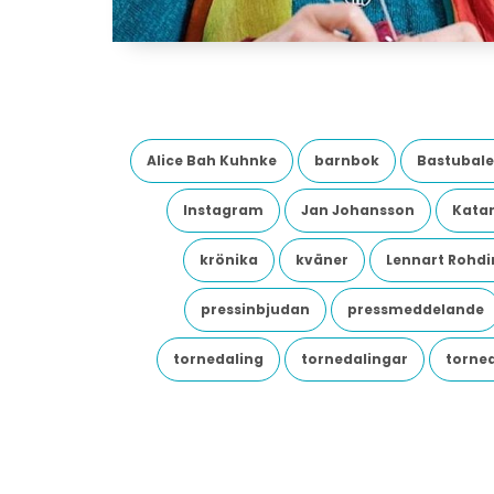
Alice Bah Kuhnke
barnbok
Bastubale
Instagram
Jan Johansson
Katar
krönika
kväner
Lennart Rohdi
pressinbjudan
pressmeddelande
tornedaling
tornedalingar
torne