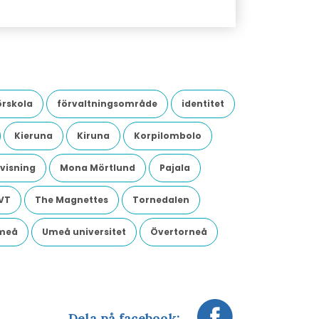
örskola
förvaltningsområde
identitet
Kieruna
Kiruna
Korpilombolo
visning
Mona Mörtlund
Pajala
VT
The Magnettes
Tornedalen
meå
Umeå universitet
Övertorneå
Dela på facebook: