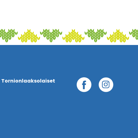
 Tornionlaaksolaiset