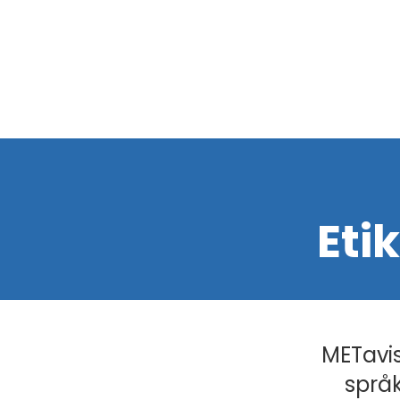
Eti
METavis
språk