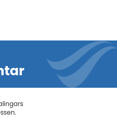
tar
alingars
essen.