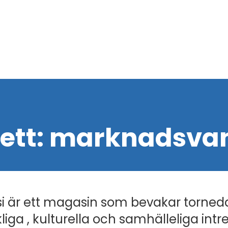
kett:
marknadsvan
i är ett magasin som bevakar torned
liga , kulturella och samhälleliga intr