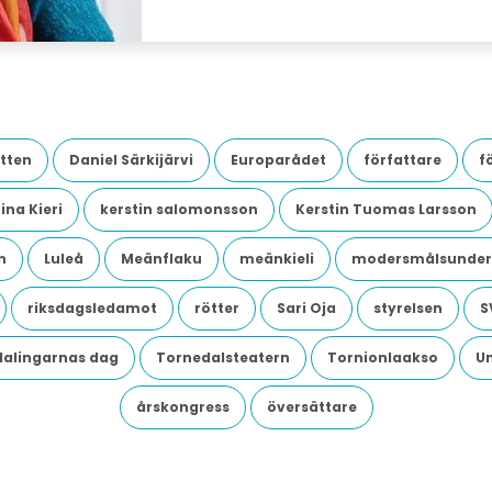
tten
Daniel Särkijärvi
Europarådet
författare
f
ina Kieri
kerstin salomonsson
Kerstin Tuomas Larsson
n
Luleå
Meänflaku
meänkieli
modersmålsunder
riksdagsledamot
rötter
Sari Oja
styrelsen
S
dalingarnas dag
Tornedalsteatern
Tornionlaakso
U
årskongress
översättare