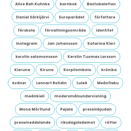
Alice Bah Kuhnke
barnbok
Bastubaletten
Daniel Särkijärvi
Europarådet
författare
förskola
förvaltningsområde
identitet
Instagram
Jan Johansson
Katarina Kieri
kerstin salomonsson
Kerstin Tuomas Larsson
Kieruna
Kiruna
Korpilombolo
krönika
kväner
Lennart Rohdin
Luleå
Meänflaku
meänkieli
modersmålsundervisning
Mona Mörtlund
Pajala
pressinbjudan
pressmeddelande
riksdagsledamot
rötter