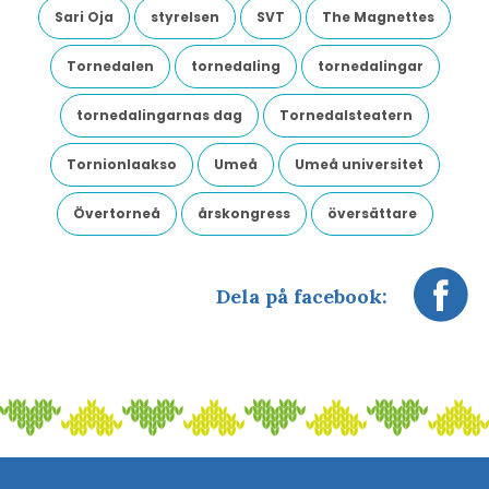
Sari Oja
styrelsen
SVT
The Magnettes
Tornedalen
tornedaling
tornedalingar
tornedalingarnas dag
Tornedalsteatern
Tornionlaakso
Umeå
Umeå universitet
Övertorneå
årskongress
översättare
Dela på facebook: