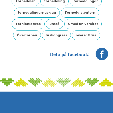
Tornedalen
tornedaling
tornedalingar
tornedalingarnas dag
Tornedalsteatern
Tornionlaakso
Umeå
Umeå universitet
Övertorneå
årskongress
översättare
Dela på facebook: