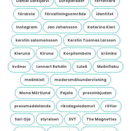
Daniel Särkijärvi
Europarådet
författare
förskola
förvaltningsområde
identitet
Instagram
Jan Johansson
Katarina Kieri
kerstin salomonsson
Kerstin Tuomas Larsson
Kieruna
Kiruna
Korpilombolo
krönika
kväner
Lennart Rohdin
Luleå
Meänflaku
meänkieli
modersmålsundervisning
Mona Mörtlund
Pajala
pressinbjudan
pressmeddelande
riksdagsledamot
rötter
Sari Oja
styrelsen
SVT
The Magnettes