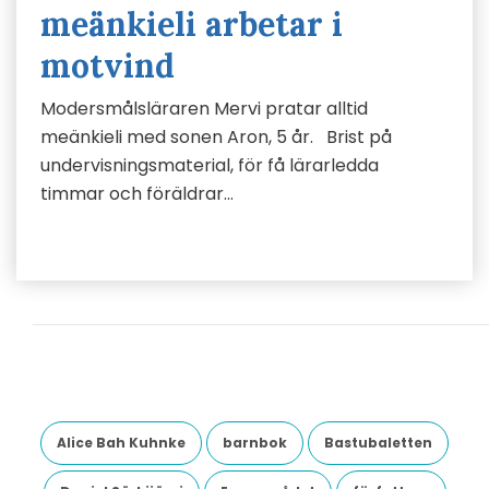
meänkieli arbetar i
motvind
Modersmålsläraren Mervi pratar alltid
meänkieli med sonen Aron, 5 år. Brist på
undervisningsmaterial, för få lärarledda
timmar och föräldrar…
Alice Bah Kuhnke
barnbok
Bastubaletten