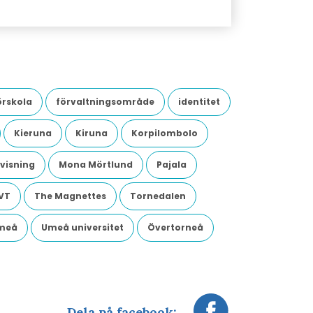
örskola
förvaltningsområde
identitet
Kieruna
Kiruna
Korpilombolo
visning
Mona Mörtlund
Pajala
VT
The Magnettes
Tornedalen
meå
Umeå universitet
Övertorneå
Dela på facebook: