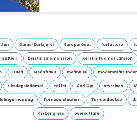
tten
Daniel Särkijärvi
Europarådet
författare
f
ina Kieri
kerstin salomonsson
Kerstin Tuomas Larsson
n
Luleå
Meänflaku
meänkieli
modersmålsunder
riksdagsledamot
rötter
Sari Oja
styrelsen
S
dalingarnas dag
Tornedalsteatern
Tornionlaakso
U
årskongress
översättare