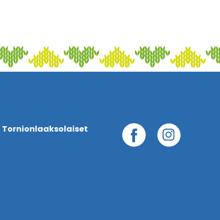
 Tornionlaaksolaiset