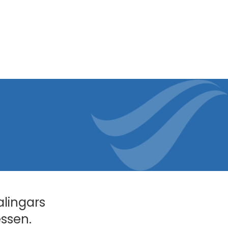
alingars
essen.