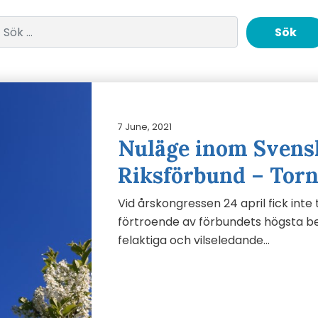
Sök efter:
7 June, 2021
Nuläge inom Svens
Riksförbund – Torn
Vid årskongressen 24 april fick inte 
förtroende av förbundets högsta b
felaktiga och vilseledande…