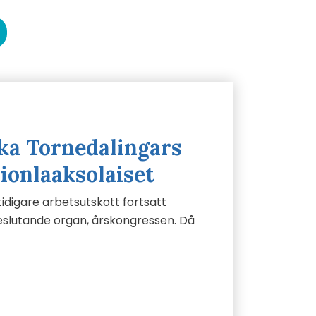
ka Tornedalingars
ionlaaksolaiset
tidigare arbetsutskott fortsatt
eslutande organ, årskongressen. Då