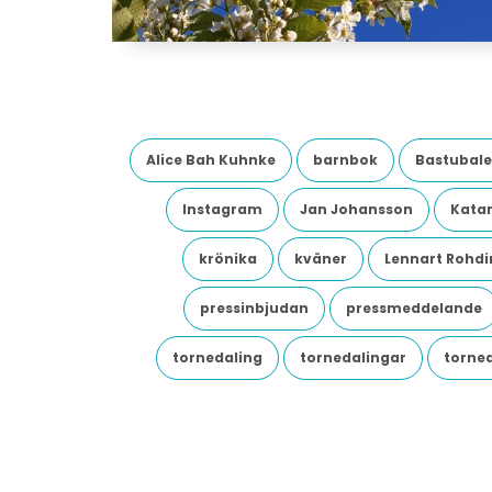
Alice Bah Kuhnke
barnbok
Bastubale
Instagram
Jan Johansson
Katar
krönika
kväner
Lennart Rohdi
pressinbjudan
pressmeddelande
tornedaling
tornedalingar
torne