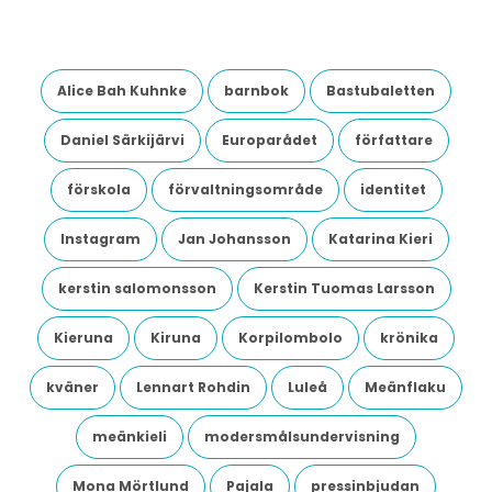
Alice Bah Kuhnke
barnbok
Bastubaletten
Daniel Särkijärvi
Europarådet
författare
förskola
förvaltningsområde
identitet
Instagram
Jan Johansson
Katarina Kieri
kerstin salomonsson
Kerstin Tuomas Larsson
Kieruna
Kiruna
Korpilombolo
krönika
kväner
Lennart Rohdin
Luleå
Meänflaku
meänkieli
modersmålsundervisning
Mona Mörtlund
Pajala
pressinbjudan