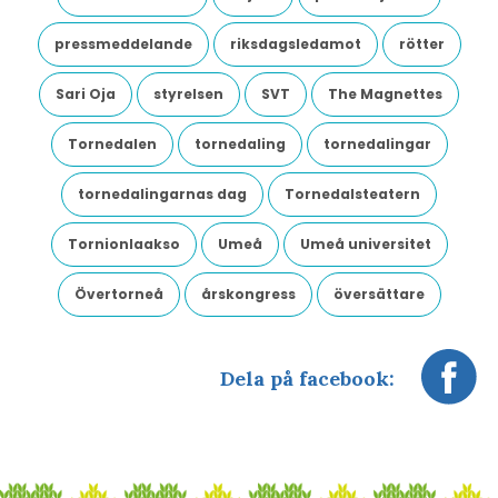
pressmeddelande
riksdagsledamot
rötter
Sari Oja
styrelsen
SVT
The Magnettes
Tornedalen
tornedaling
tornedalingar
tornedalingarnas dag
Tornedalsteatern
Tornionlaakso
Umeå
Umeå universitet
Övertorneå
årskongress
översättare
Dela på facebook: