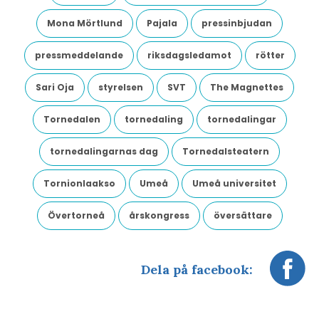
Mona Mörtlund
Pajala
pressinbjudan
pressmeddelande
riksdagsledamot
rötter
Sari Oja
styrelsen
SVT
The Magnettes
Tornedalen
tornedaling
tornedalingar
tornedalingarnas dag
Tornedalsteatern
Tornionlaakso
Umeå
Umeå universitet
Övertorneå
årskongress
översättare
Dela på facebook: