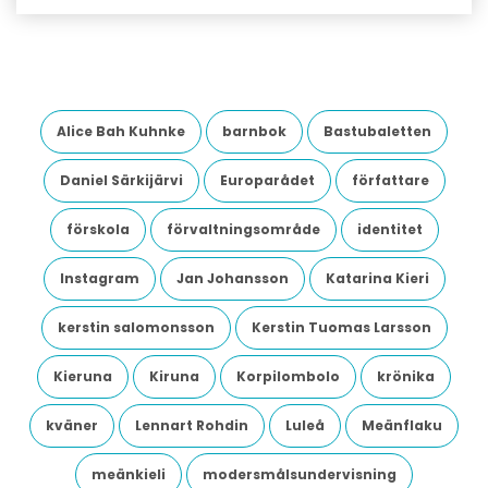
Alice Bah Kuhnke
barnbok
Bastubaletten
Daniel Särkijärvi
Europarådet
författare
förskola
förvaltningsområde
identitet
Instagram
Jan Johansson
Katarina Kieri
kerstin salomonsson
Kerstin Tuomas Larsson
Kieruna
Kiruna
Korpilombolo
krönika
kväner
Lennart Rohdin
Luleå
Meänflaku
meänkieli
modersmålsundervisning