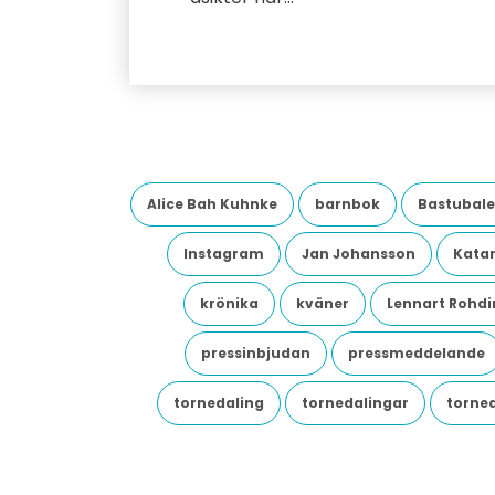
Alice Bah Kuhnke
barnbok
Bastubale
Instagram
Jan Johansson
Katar
krönika
kväner
Lennart Rohdi
pressinbjudan
pressmeddelande
tornedaling
tornedalingar
torne