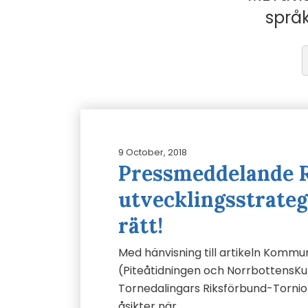
språk
9 October, 2018
Pressmeddelande 
utvecklingsstrateg
rätt!
Med hänvisning till artikeln Kommu
(Piteåtidningen och NorrbottensKur
Tornedalingars Riksförbund-Tornio
åsikter när…