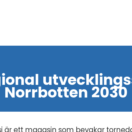
ional utvecklingss
Norrbotten 2030
i är ett magasin som bevakar torned