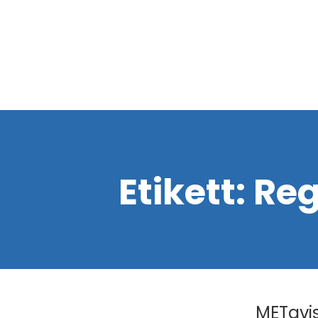
Etikett:
Reg
METavis