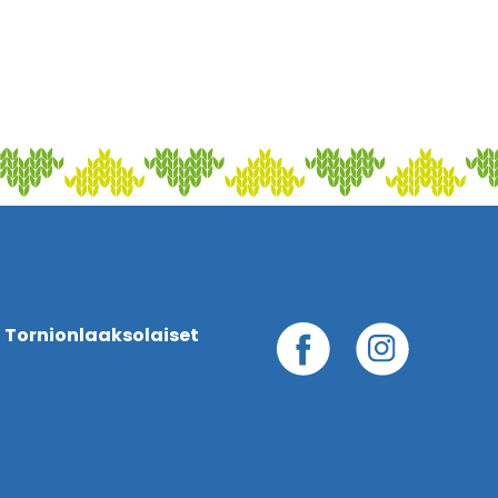
 Tornionlaaksolaiset