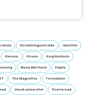
örskola
förvaltningsområde
identitet
Kieruna
Kiruna
Korpilombolo
visning
Mona Mörtlund
Pajala
VT
The Magnettes
Tornedalen
meå
Umeå universitet
Övertorneå