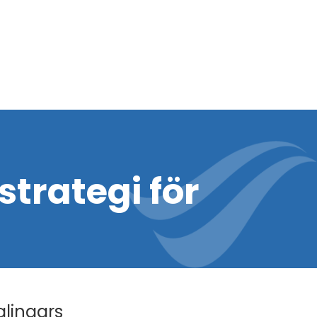
trategi för
alingars