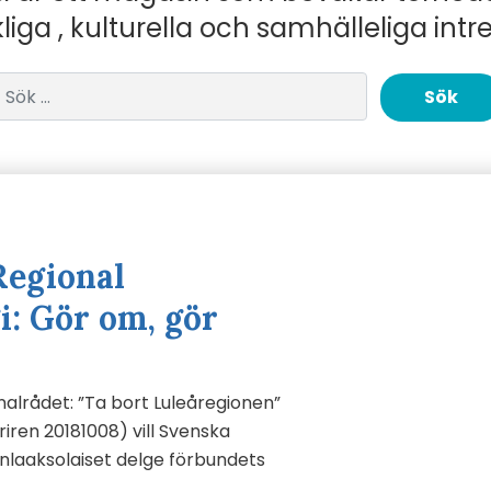
liga , kulturella och samhälleliga intr
Sök efter:
Regional
i: Gör om, gör
nalrådet: ”Ta bort Luleåregionen”
iren 20181008) vill Svenska
nlaaksolaiset delge förbundets