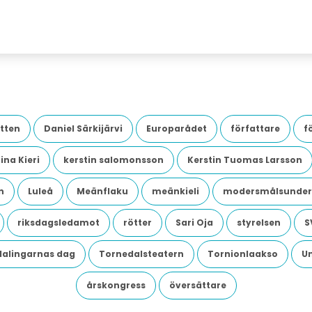
tten
Daniel Särkijärvi
Europarådet
författare
f
ina Kieri
kerstin salomonsson
Kerstin Tuomas Larsson
n
Luleå
Meänflaku
meänkieli
modersmålsunder
riksdagsledamot
rötter
Sari Oja
styrelsen
S
dalingarnas dag
Tornedalsteatern
Tornionlaakso
U
årskongress
översättare