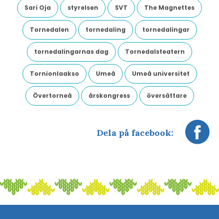
Sari Oja
styrelsen
SVT
The Magnettes
Tornedalen
tornedaling
tornedalingar
tornedalingarnas dag
Tornedalsteatern
Tornionlaakso
Umeå
Umeå universitet
Övertorneå
årskongress
översättare
Dela på facebook: