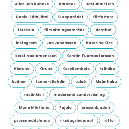
Alice Bah Kuhnke
barnbok
Bastubaletten
Daniel Särkijärvi
Europarådet
författare
förskola
förvaltningsområde
identitet
Instagram
Jan Johansson
Katarina Kieri
kerstin salomonsson
Kerstin Tuomas Larsson
Kieruna
Kiruna
Korpilombolo
krönika
kväner
Lennart Rohdin
Luleå
Meänflaku
meänkieli
modersmålsundervisning
Mona Mörtlund
Pajala
pressinbjudan
pressmeddelande
riksdagsledamot
rötter