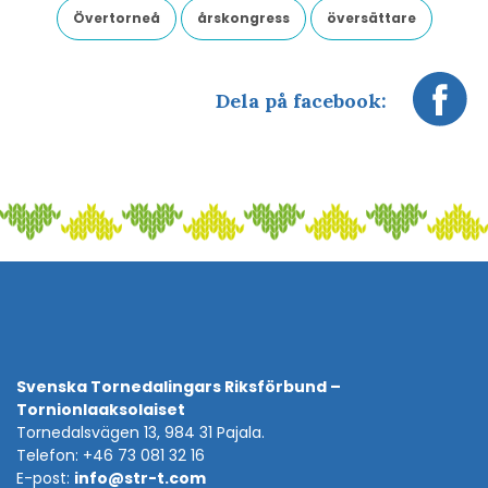
Övertorneå
årskongress
översättare
Dela på facebook:
Svenska Tornedalingars Riksförbund –
Tornionlaaksolaiset
Tornedalsvägen 13, 984 31 Pajala.
Telefon: +46 73 081 32 16
E-post:
info@str-t.com