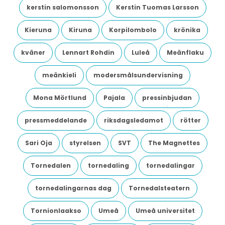
kerstin salomonsson
Kerstin Tuomas Larsson
Kieruna
Kiruna
Korpilombolo
krönika
kväner
Lennart Rohdin
Luleå
Meänflaku
meänkieli
modersmålsundervisning
Mona Mörtlund
Pajala
pressinbjudan
pressmeddelande
riksdagsledamot
rötter
Sari Oja
styrelsen
SVT
The Magnettes
Tornedalen
tornedaling
tornedalingar
tornedalingarnas dag
Tornedalsteatern
Tornionlaakso
Umeå
Umeå universitet