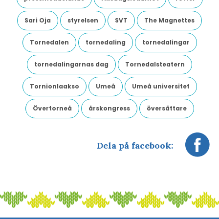
Sari Oja
styrelsen
SVT
The Magnettes
Tornedalen
tornedaling
tornedalingar
tornedalingarnas dag
Tornedalsteatern
Tornionlaakso
Umeå
Umeå universitet
Övertorneå
årskongress
översättare
Dela på facebook: