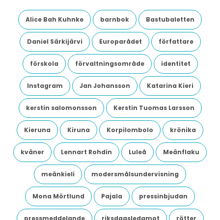
Alice Bah Kuhnke
barnbok
Bastubaletten
Daniel Särkijärvi
Europarådet
författare
förskola
förvaltningsområde
identitet
Instagram
Jan Johansson
Katarina Kieri
kerstin salomonsson
Kerstin Tuomas Larsson
Kieruna
Kiruna
Korpilombolo
krönika
kväner
Lennart Rohdin
Luleå
Meänflaku
meänkieli
modersmålsundervisning
Mona Mörtlund
Pajala
pressinbjudan
pressmeddelande
riksdagsledamot
rötter