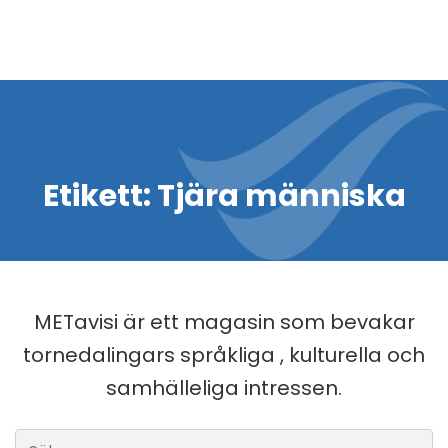
Etikett:
Tjära människa
METavisi är ett magasin som bevakar
tornedalingars språkliga , kulturella och
samhälleliga intressen.
Sök efter: