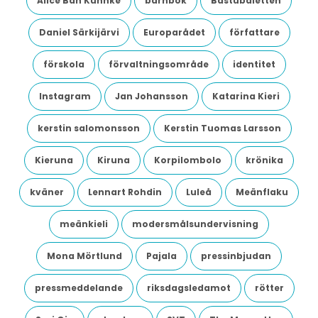
Alice Bah Kuhnke
barnbok
Bastubaletten
Daniel Särkijärvi
Europarådet
författare
förskola
förvaltningsområde
identitet
Instagram
Jan Johansson
Katarina Kieri
kerstin salomonsson
Kerstin Tuomas Larsson
Kieruna
Kiruna
Korpilombolo
krönika
kväner
Lennart Rohdin
Luleå
Meänflaku
meänkieli
modersmålsundervisning
Mona Mörtlund
Pajala
pressinbjudan
pressmeddelande
riksdagsledamot
rötter