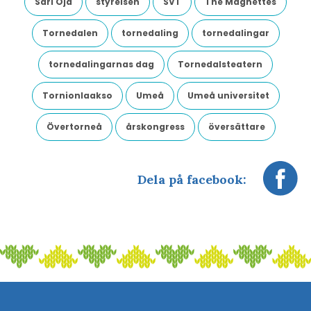
Sari Oja
styrelsen
SVT
The Magnettes
Tornedalen
tornedaling
tornedalingar
tornedalingarnas dag
Tornedalsteatern
Tornionlaakso
Umeå
Umeå universitet
Övertorneå
årskongress
översättare
Dela på facebook: