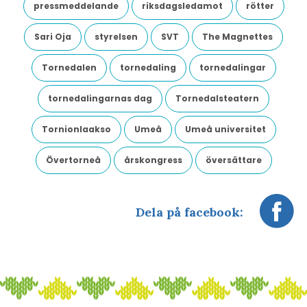
pressmeddelande
riksdagsledamot
rötter
Sari Oja
styrelsen
SVT
The Magnettes
Tornedalen
tornedaling
tornedalingar
tornedalingarnas dag
Tornedalsteatern
Tornionlaakso
Umeå
Umeå universitet
Övertorneå
årskongress
översättare
Dela på facebook: