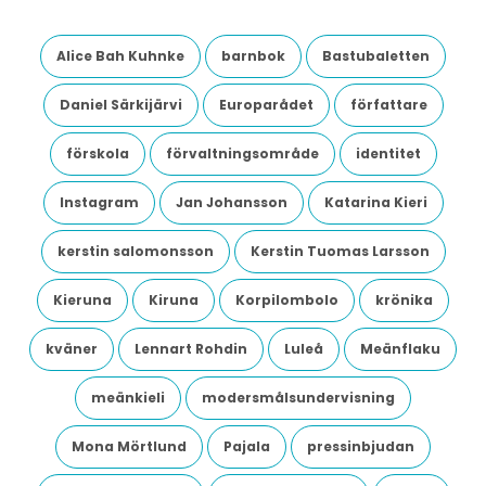
Alice Bah Kuhnke
barnbok
Bastubaletten
Daniel Särkijärvi
Europarådet
författare
förskola
förvaltningsområde
identitet
Instagram
Jan Johansson
Katarina Kieri
kerstin salomonsson
Kerstin Tuomas Larsson
Kieruna
Kiruna
Korpilombolo
krönika
kväner
Lennart Rohdin
Luleå
Meänflaku
meänkieli
modersmålsundervisning
Mona Mörtlund
Pajala
pressinbjudan