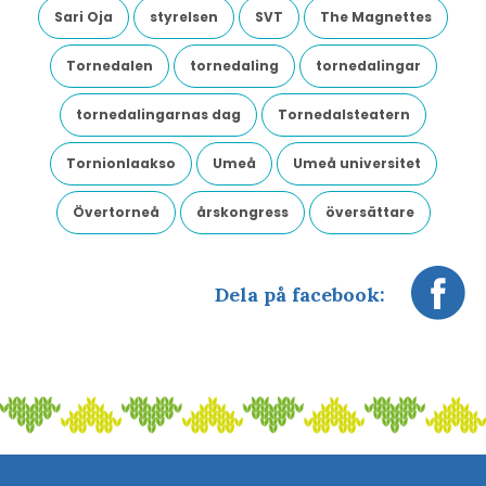
Sari Oja
styrelsen
SVT
The Magnettes
Tornedalen
tornedaling
tornedalingar
tornedalingarnas dag
Tornedalsteatern
Tornionlaakso
Umeå
Umeå universitet
Övertorneå
årskongress
översättare
Dela på facebook: