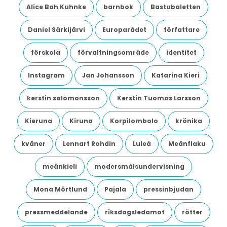
Alice Bah Kuhnke
barnbok
Bastubaletten
Daniel Särkijärvi
Europarådet
författare
förskola
förvaltningsområde
identitet
Instagram
Jan Johansson
Katarina Kieri
kerstin salomonsson
Kerstin Tuomas Larsson
Kieruna
Kiruna
Korpilombolo
krönika
kväner
Lennart Rohdin
Luleå
Meänflaku
meänkieli
modersmålsundervisning
Mona Mörtlund
Pajala
pressinbjudan
pressmeddelande
riksdagsledamot
rötter