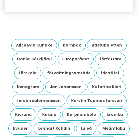
Alice Bah Kuhnke
barnbok
Bastubaletten
Daniel Särkijärvi
Europarådet
författare
förskola
förvaltningsområde
identitet
Instagram
Jan Johansson
Katarina Kieri
kerstin salomonsson
Kerstin Tuomas Larsson
Kieruna
Kiruna
Korpilombolo
krönika
kväner
Lennart Rohdin
Luleå
Meänflaku