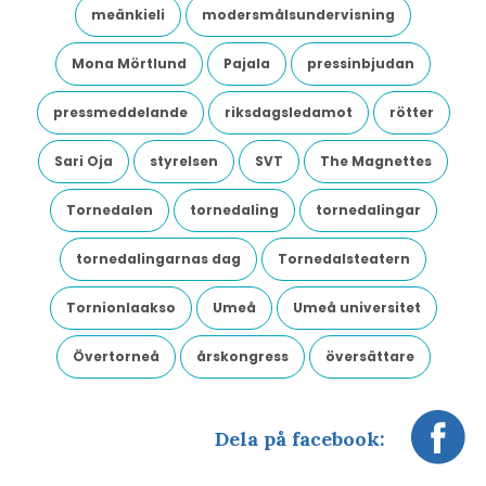
meänkieli
modersmålsundervisning
Mona Mörtlund
Pajala
pressinbjudan
pressmeddelande
riksdagsledamot
rötter
Sari Oja
styrelsen
SVT
The Magnettes
Tornedalen
tornedaling
tornedalingar
tornedalingarnas dag
Tornedalsteatern
Tornionlaakso
Umeå
Umeå universitet
Övertorneå
årskongress
översättare
Dela på facebook: