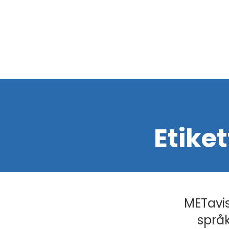
Etiket
METavis
språk