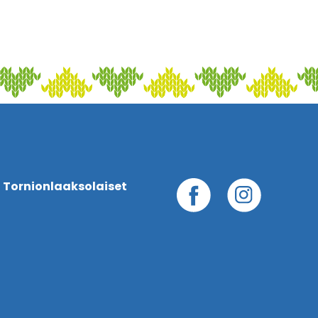
 Tornionlaaksolaiset