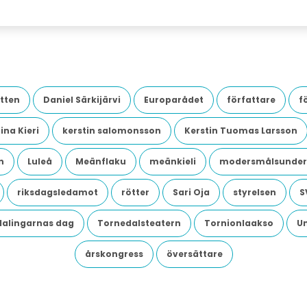
tten
Daniel Särkijärvi
Europarådet
författare
f
ina Kieri
kerstin salomonsson
Kerstin Tuomas Larsson
n
Luleå
Meänflaku
meänkieli
modersmålsunder
riksdagsledamot
rötter
Sari Oja
styrelsen
S
dalingarnas dag
Tornedalsteatern
Tornionlaakso
U
årskongress
översättare