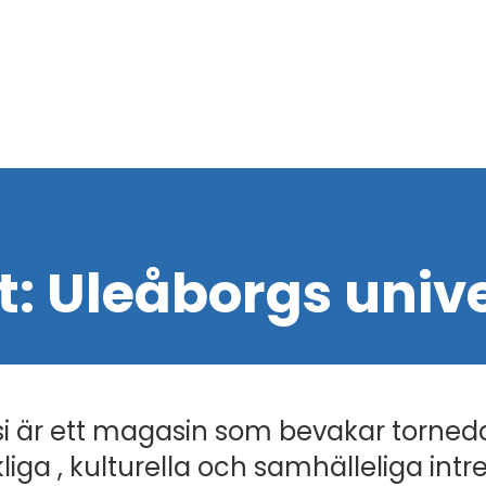
t:
Uleåborgs unive
i är ett magasin som bevakar torned
liga , kulturella och samhälleliga intr