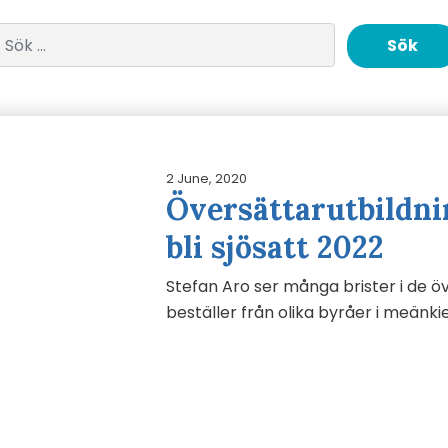
Sök efter:
2 June, 2020
Översättarutbildni
bli sjösatt 2022
Stefan Aro ser många brister i de 
beställer från olika byråer i meänki