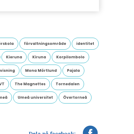
örskola
förvaltningsområde
identitet
Kieruna
Kiruna
Korpilombolo
visning
Mona Mörtlund
Pajala
VT
The Magnettes
Tornedalen
meå
Umeå universitet
Övertorneå
Dela på facebook: