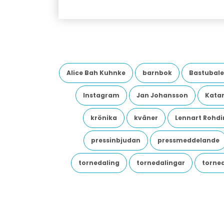
Alice Bah Kuhnke
barnbok
Bastubale
Instagram
Jan Johansson
Katar
krönika
kväner
Lennart Rohdi
pressinbjudan
pressmeddelande
tornedaling
tornedalingar
torne