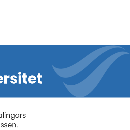
rsitet
alingars
essen.