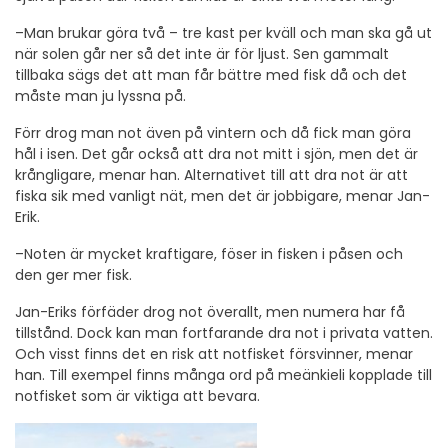
–Man brukar göra två – tre kast per kväll och man ska gå ut
när solen går ner så det inte är för ljust. Sen gammalt
tillbaka sägs det att man får bättre med fisk då och det
måste man ju lyssna på.
Förr drog man not även på vintern och då fick man göra
hål i isen. Det går också att dra not mitt i sjön, men det är
krångligare, menar han. Alternativet till att dra not är att
fiska sik med vanligt nät, men det är jobbigare, menar Jan-
Erik.
–Noten är mycket kraftigare, föser in fisken i påsen och
den ger mer fisk.
Jan-Eriks förfäder drog not överallt, men numera har få
tillstånd. Dock kan man fortfarande dra not i privata vatten.
Och visst finns det en risk att notfisket försvinner, menar
han. Till exempel finns många ord på meänkieli kopplade till
notfisket som är viktiga att bevara.