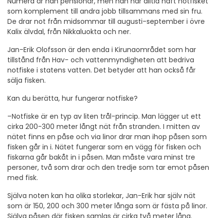
Numera är han pensionär, men han har alltid haft notfisket
som komplement till andra jobb tillsammans med sin fru.
De drar not från midsommar till augusti-september i övre
Kalix älvdal, från Nikkaluokta och ner.
Jan-Erik Olofsson är den enda i Kirunaområdet som har
tillstånd från Hav- och vattenmyndigheten att bedriva
notfiske i statens vatten. Det betyder att han också får
sälja fisken.
Kan du berätta, hur fungerar notfiske?
–Notfiske är en typ av liten trål-princip. Man lägger ut ett
cirka 200-300 meter långt nät från stranden. I mitten av
nätet finns en påse och via linor drar man ihop påsen som
fisken går in i. Nätet fungerar som en vägg för fisken och
fiskarna går bakåt in i påsen. Man måste vara minst tre
personer, två som drar och den tredje som tar emot påsen
med fisk.
Själva noten kan ha olika storlekar, Jan-Erik har själv nät
som är 150, 200 och 300 meter långa som är fästa på linor.
Själva påsen där fisken samlas är cirka två meter lång.