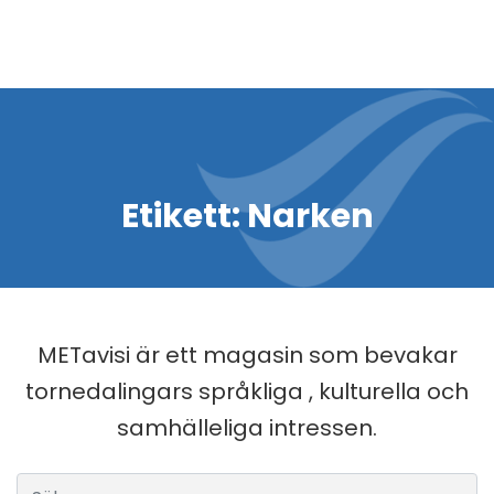
Etikett:
Narken
METavisi är ett magasin som bevakar
tornedalingars språkliga , kulturella och
samhälleliga intressen.
Sök efter: