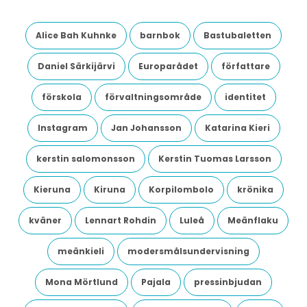
Alice Bah Kuhnke
barnbok
Bastubaletten
Daniel Särkijärvi
Europarådet
författare
förskola
förvaltningsområde
identitet
Instagram
Jan Johansson
Katarina Kieri
kerstin salomonsson
Kerstin Tuomas Larsson
Kieruna
Kiruna
Korpilombolo
krönika
kväner
Lennart Rohdin
Luleå
Meänflaku
meänkieli
modersmålsundervisning
Mona Mörtlund
Pajala
pressinbjudan