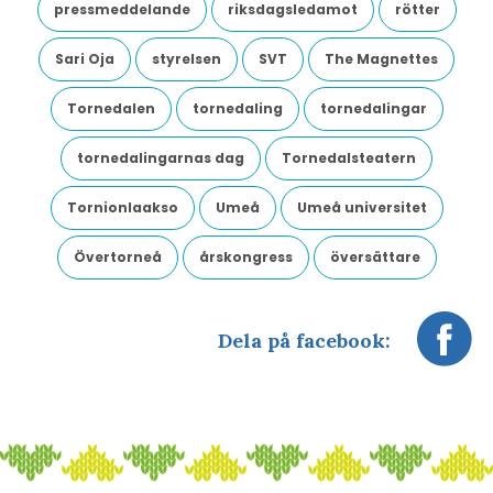
pressmeddelande
riksdagsledamot
rötter
Sari Oja
styrelsen
SVT
The Magnettes
Tornedalen
tornedaling
tornedalingar
tornedalingarnas dag
Tornedalsteatern
Tornionlaakso
Umeå
Umeå universitet
Övertorneå
årskongress
översättare
Dela på facebook: