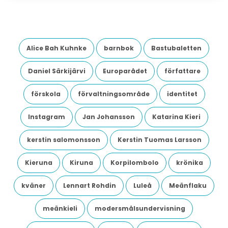
Alice Bah Kuhnke
barnbok
Bastubaletten
Daniel Särkijärvi
Europarådet
författare
förskola
förvaltningsområde
identitet
Instagram
Jan Johansson
Katarina Kieri
kerstin salomonsson
Kerstin Tuomas Larsson
Kieruna
Kiruna
Korpilombolo
krönika
kväner
Lennart Rohdin
Luleå
Meänflaku
meänkieli
modersmålsundervisning