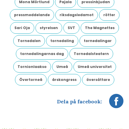
Mona Mörtlund
Pajala
pressinbjudan
pressmeddelande
riksdagsledamot
rötter
Sari Oja
styrelsen
SVT
The Magnettes
Tornedalen
tornedaling
tornedalingar
tornedalingarnas dag
Tornedalsteatern
Tornionlaakso
Umeå
Umeå universitet
Övertorneå
årskongress
översättare
Dela på facebook: