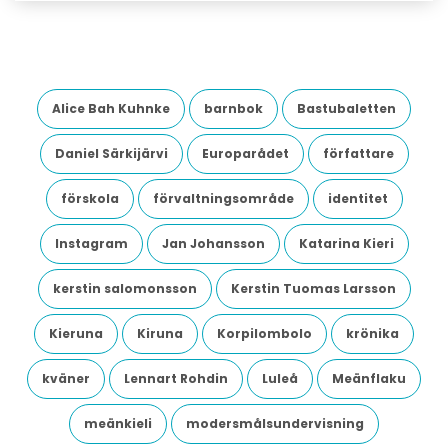
Alice Bah Kuhnke
barnbok
Bastubaletten
Daniel Särkijärvi
Europarådet
författare
förskola
förvaltningsområde
identitet
Instagram
Jan Johansson
Katarina Kieri
kerstin salomonsson
Kerstin Tuomas Larsson
Kieruna
Kiruna
Korpilombolo
krönika
kväner
Lennart Rohdin
Luleå
Meänflaku
meänkieli
modersmålsundervisning