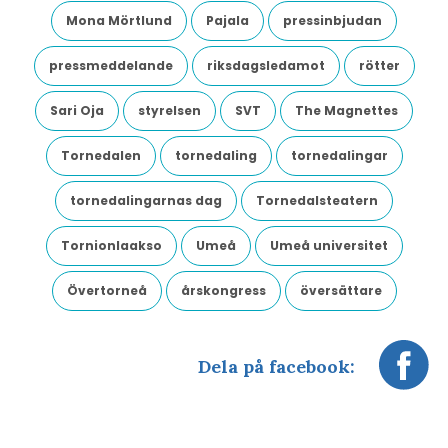
Mona Mörtlund
Pajala
pressinbjudan
pressmeddelande
riksdagsledamot
rötter
Sari Oja
styrelsen
SVT
The Magnettes
Tornedalen
tornedaling
tornedalingar
tornedalingarnas dag
Tornedalsteatern
Tornionlaakso
Umeå
Umeå universitet
Övertorneå
årskongress
översättare
Dela på facebook: