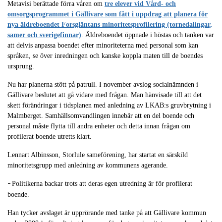
Metavisi berättade förra våren om
tre elever vid Vård- och
omsorgsprogrammet i Gällivare som fått i uppdrag att planera för
nya äldreboendet Forsgläntans minoritetsprofilering (tornedalingar,
samer och sverigefinnar)
. Äldreboendet öppnade i höstas och tanken var
att delvis anpassa boendet efter minoriteterna med personal som kan
språken, se över inredningen och kanske koppla maten till de boendes
ursprung.
Nu har planerna stött på patrull. I november avslog socialnämnden i
Gällivare beslutet att gå vidare med frågan. Man hänvisade till att det
skett förändringar i tidsplanen med anledning av LKAB:s gruvbrytning i
Malmberget. Samhällsomvandlingen innebär att en del boende och
personal måste flytta till andra enheter och detta innan frågan om
profilerat boende utretts klart.
Lennart Albinsson, Storlule sameförening, har startat en särskild
minoritetsgrupp med anledning av kommunens agerande.
Politikerna backar trots att deras egen utredning är för profilerat
–
boende.
Han tycker avslaget är upprörande med tanke på att Gällivare kommun