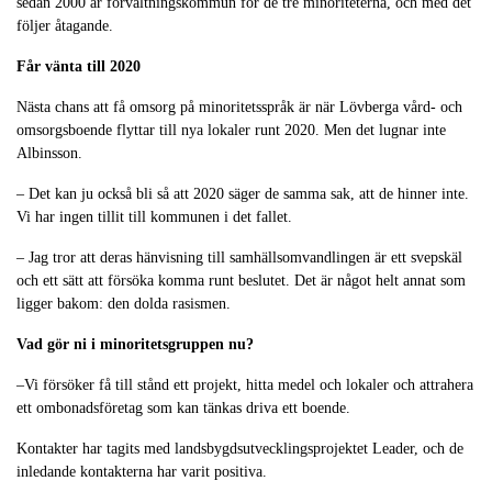
sedan 2000 är förvaltningskommun för de tre minoriteterna, och med det
följer åtagande.
Får vänta till 2020
Nästa chans att få omsorg på minoritetsspråk är när Lövberga vård- och
omsorgsboende flyttar till nya lokaler runt 2020. Men det lugnar inte
Albinsson.
–
Det kan ju också bli så att 2020 säger de samma sak, att de hinner inte.
Vi har ingen tillit till kommunen i det fallet.
–
Jag tror att deras hänvisning till samhällsomvandlingen är ett svepskäl
och ett sätt att försöka komma runt beslutet. Det är något helt annat som
ligger bakom: den dolda rasismen.
Vad gör ni i minoritetsgruppen nu?
–
Vi försöker få till stånd ett projekt, hitta medel och lokaler och attrahera
ett ombonadsföretag som kan tänkas driva ett boende.
Kontakter har tagits med landsbygdsutvecklingsprojektet Leader, och de
inledande kontakterna har varit positiva.