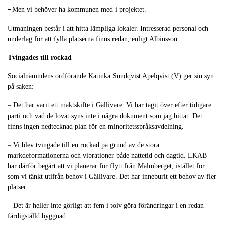
Men vi behöver ha kommunen med i projektet.
–
Utmaningen består i att hitta lämpliga lokaler. Intresserad personal och
underlag för att fylla platserna finns redan, enligt Albinsson.
Tvingades till rockad
Socialnämndens ordförande Katinka Sundqvist Apelqvist (V) ger sin syn
på saken:
– Det har varit ett maktskifte i Gällivare. Vi har tagit över efter tidigare
parti och vad de lovat syns inte i några dokument som jag hittat. Det
finns ingen nedtecknad plan för en minoritetsspråksavdelning.
– Vi blev tvingade till en rockad på grund av de stora
markdeformationerna och vibrationer både nattetid och dagtid. LKAB
har därför begärt att vi planerar för flytt från Malmberget, istället för
som vi tänkt utifrån behov i Gällivare. Det har inneburit ett behov av fler
platser.
– Det är heller inte görligt att fem i tolv göra förändringar i en redan
färdigställd byggnad.