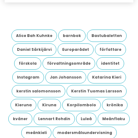
Alice Bah Kuhnke
barnbok
Bastubaletten
Daniel Särkijärvi
Europarådet
författare
förskola
förvaltningsområde
identitet
Instagram
Jan Johansson
Katarina Kieri
kerstin salomonsson
Kerstin Tuomas Larsson
Kieruna
Kiruna
Korpilombolo
krönika
kväner
Lennart Rohdin
Luleå
Meänflaku
meänkieli
modersmålsundervisning