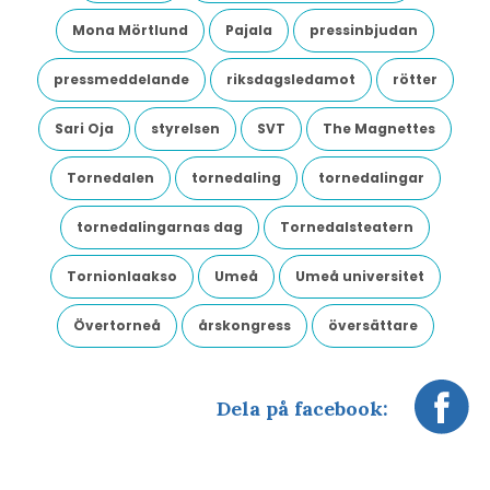
Mona Mörtlund
Pajala
pressinbjudan
pressmeddelande
riksdagsledamot
rötter
Sari Oja
styrelsen
SVT
The Magnettes
Tornedalen
tornedaling
tornedalingar
tornedalingarnas dag
Tornedalsteatern
Tornionlaakso
Umeå
Umeå universitet
Övertorneå
årskongress
översättare
Dela på facebook: