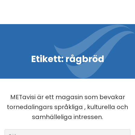
Etikett:
rågbröd
METavisi är ett magasin som bevakar
tornedalingars språkliga , kulturella och
samhälleliga intressen.
Sök efter: