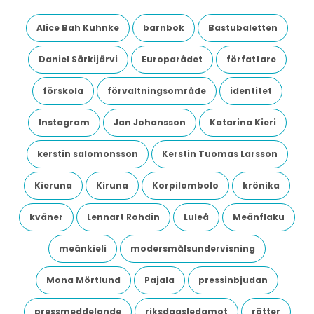
Alice Bah Kuhnke
barnbok
Bastubaletten
Daniel Särkijärvi
Europarådet
författare
förskola
förvaltningsområde
identitet
Instagram
Jan Johansson
Katarina Kieri
kerstin salomonsson
Kerstin Tuomas Larsson
Kieruna
Kiruna
Korpilombolo
krönika
kväner
Lennart Rohdin
Luleå
Meänflaku
meänkieli
modersmålsundervisning
Mona Mörtlund
Pajala
pressinbjudan
pressmeddelande
riksdagsledamot
rötter