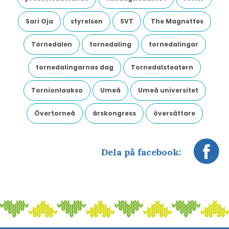
Sari Oja
styrelsen
SVT
The Magnettes
Tornedalen
tornedaling
tornedalingar
tornedalingarnas dag
Tornedalsteatern
Tornionlaakso
Umeå
Umeå universitet
Övertorneå
årskongress
översättare
Dela på facebook: