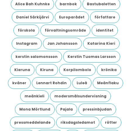
Alice Bah Kuhnke
barnbok
Bastubaletten
Daniel Särkijärvi
Europarådet
författare
förskola
förvaltningsområde
identitet
Instagram
Jan Johansson
Katarina Kieri
kerstin salomonsson
Kerstin Tuomas Larsson
Kieruna
Kiruna
Korpilombolo
krönika
kväner
Lennart Rohdin
Luleå
Meänflaku
meänkieli
modersmålsundervisning
Mona Mörtlund
Pajala
pressinbjudan
pressmeddelande
riksdagsledamot
rötter