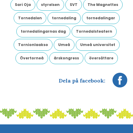
Sari Oja
styrelsen
SVT
The Magnettes
Tornedalen
tornedaling
tornedalingar
tornedalingarnas dag
Tornedalsteatern
Tornionlaakso
Umeå
Umeå universitet
Övertorneå
årskongress
översättare
Dela på facebook: