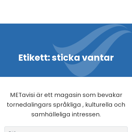
Etikett:
sticka vantar
METavisi är ett magasin som bevakar
tornedalingars språkliga , kulturella och
samhälleliga intressen.
Sök efter: