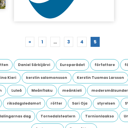
«
1
…
3
4
5
tten
Daniel Särkijärvi
Europarådet
författare
f
ina Kieri
kerstin salomonsson
Kerstin Tuomas Larsson
n
Luleå
Meänflaku
meänkieli
modersmålsunder
riksdagsledamot
rötter
Sari Oja
styrelsen
S
dalingarnas dag
Tornedalsteatern
Tornionlaakso
U