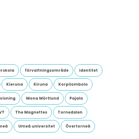
örskola
förvaltningsområde
identitet
Kieruna
Kiruna
Korpilombolo
visning
Mona Mörtlund
Pajala
VT
The Magnettes
Tornedalen
meå
Umeå universitet
Övertorneå