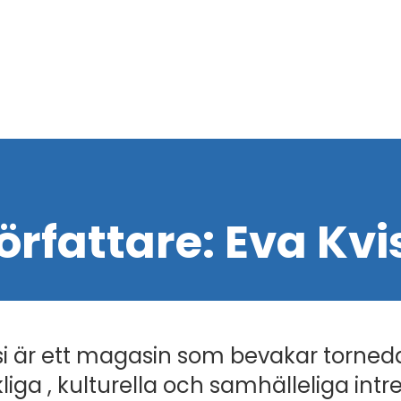
örfattare:
Eva Kvi
i är ett magasin som bevakar torned
liga , kulturella och samhälleliga intr