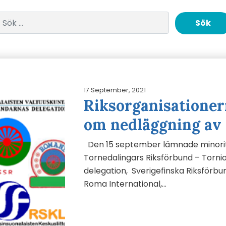
Sök efter:
17 September, 2021
Riksorganisationer
om nedläggning av 
Den 15 september lämnade minorit
Tornedalingars Riksförbund – Tornio
delegation, Sverigefinska Riksförbu
Roma International,…