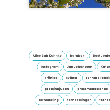
Alice Bah Kuhnke
barnbok
Bastubale
Instagram
Jan Johansson
Katar
krönika
kväner
Lennart Rohdi
pressinbjudan
pressmeddelande
tornedaling
tornedalingar
torne