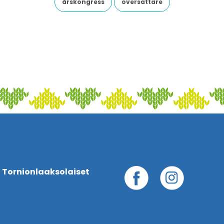
årskongress
översättare
 Tornionlaaksolaiset