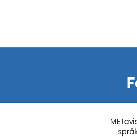
F
METavis
språk