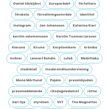
Daniel Särkijärvi
Europarådet
författare
förskola
förvaltningsområde
identitet
Instagram
Jan Johansson
Katarina Kieri
kerstin salomonsson
Kerstin Tuomas Larsson
Kieruna
Kiruna
Korpilombolo
krönika
kväner
Lennart Rohdin
Luleå
Meänflaku
meänkieli
modersmålsundervisning
Mona Mörtlund
Pajala
pressinbjudan
pressmeddelande
riksdagsledamot
rötter
Sari Oja
styrelsen
SVT
The Magnettes