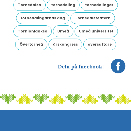
Tornedalen
tornedaling
tornedalingar
tornedalingarnas dag
Tornedalsteatern
Tornionlaakso
Umeå
Umeå universitet
Övertorneå
årskongress
översättare
Dela på facebook: