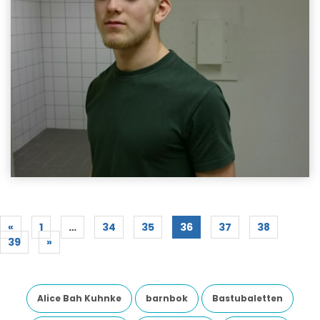
«
1
…
34
35
36
37
38
39
»
Alice Bah Kuhnke
barnbok
Bastubaletten